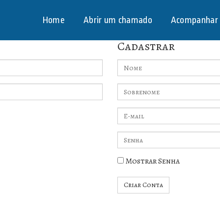
Home
Abrir um chamado
Acompanhar
Cadastrar
Nome
Sobrenome
E-
mail
Insira
uma
senha
Mostrar Senha
Criar Conta